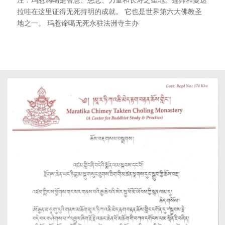
注：玛惹滴噶是智慧、慈悲、力量和长寿之圣地。莲师和曼达
拉哇在这里证得无死持明的成就。 它也是世界第六大佛教圣
地之一。 玛惹谛噶无死永驻法洲寺主办