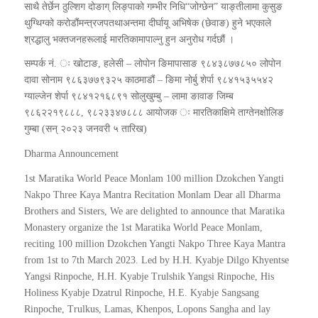
साथै तेर्छेन ठुल्शिग दोङाग् लिङ्पाको गम्भीर निधि“जोग्छेन” याङ्तीलामा कुसुङ
थुग्थिग्को करोडौंमन्त्रजपतथाअन्तमा दीर्घायू अभिषेक (छेवाङ) हुने भएकाले
श्रद्धालु भक्तजनहरूलाई मारतिकामापाल्नु हुन अनुरोध गर्दछौं ।
सम्पर्क नं. ः खोटाङ, हलेसी – लोपोन ङिमापासाङ ९८४३८७७८५० लोपोन
दावा सोनाम ९८६३७७९३२५ काठमाडौं – ङिमा नोर्बु शेर्पा ९८४१५३५५४२
ग्याल्जेन शेर्पा ९८४१२१६८९१ सोलुखुम्बु – लामा ङावाङ जिम्ब
९८६२२१९८८८, ९८२३३४७८८८ आयोजक ः मारतिकाक्षिमे ताग्तेनक्षोलिङ
गुम्बा (सन् २०२३ जनवरी ५ तारिख)
Dharma Announcement
1st Maratika World Peace Monlam 100 million Dzokchen Yangti
Nakpo Three Kaya Mantra Recitation Monlam Dear all Dharma
Brothers and Sisters, We are delighted to announce that Maratika
Monastery organize the 1st Maratika World Peace Monlam,
reciting 100 million Dzokchen Yangti Nakpo Three Kaya Mantra
from 1st to 7th March 2023. Led by H.H. Kyabje Dilgo Khyentse
Yangsi Rinpoche, H.H. Kyabje Trulshik Yangsi Rinpoche, His
Holiness Kyabje Dzatrul Rinpoche, H.E. Kyabje Sangsang
Rinpoche, Trulkus, Lamas, Khenpos, Lopons Sangha and lay