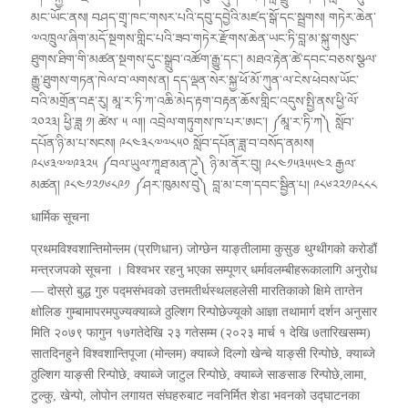
མང་ཡོང་ནས། བཤད་གྲྭ་ཁང་གསར་པའི་དབུ་དབྱེའི་མཛད་སྒོ་དང་སྦྲགས། གཏེར་ཆེན་
༧འཁྲུལ་ཞིག་མདོ་སྔགས་གླིང་པའི་ཟབ་གཏེར་རྫོགས་ཆེན་ཡང་ཏི་བླ་མ་སྐུ་གསུང་
ཐུགས་ཐིག་གི་མཚན་སྔགས་དུང་སྒྲུབ་འཚོག་རྒྱུ་དང་། མཐའ་རྟེན་ཚེ་དབང་བཅས་སྩལ་
རྒྱུ་ཐུགས་གཏན་ཁེལ་བ་ལགས་ན། དད་ལྡན་སེར་སྐྱ་ཕོ་མོ་ཀུན་ལ་ངེས་ཕེབས་ཡོང་
བའི་མགྲོན་བརྡ་རུ། མཱ་ར་ཏི་ཀ་འཆི་མེད་རྟག་བརྟན་ཆོས་གླིང་འདུས་སྤྱི་ནས་ཕྱི་ལོ་
༢༠༢༣། ཕྱི་ཟླ ༡། ཚེས་ ༥ ལ།། འབྲེལ་གཏུགས་ཁ་པར་ཨང་། ༼མཱ་ར་ཏི་ཀ༽ སློབ་
དཔོན་ཉི་མ་པ་སངས། ༩༨༤༣༨༧༧༨༥༠ སློབ་དཔོན་ཟླ་བ་བསོད་ནམས།
༩༨༦༣༧༧༩༣༢༥ ༼བལ་ཡུལ་ཀཱཐ་མན་ཌུ༽ ཉི་མ་ནོར་བུ། ༩༨༤༡༥༣༥༥༤༢ རྒྱལ་
མཚན། ༩༨༤༡༢༡༦༨༩༡ ༼ཤར་ཁུམས་བུ༽ བླ་མ་ངག་དབང་སྦྱིན་པ། ༩༨༦༢༢༡༩༨༨༨
धार्मिक सूचना
प्रथमविश्वशान्तिमोन्लम (प्रणिधान) जोग्छेन याङ्तीलामा कुसुङ थुग्थीगको करोडौं
मन्त्रजपको सूचना । विश्वभर रहनु भएका सम्पूणर् धर्मावलम्बीहरूकालागि अनुरोध
— दोस्रो बुद्ध गुरु पद्मसंभवको उत्तमतीर्थस्थलहलेसी मारतिकाको क्षिमे ताग्तेन
क्षोलिङ गुम्बामापरमपुज्यक्याब्जे ठुल्शिग रिन्पोछेज्यूको आज्ञा तथामार्ग दर्शन अनुसार
मिति २०७९ फागुन १७गतेदेखि २३ गतेसम्म (२०२३ मार्च १ देखि ७तारिखसम्म)
सातदिनहुने विश्वशान्तिपूजा (मोन्लम) क्याब्जे दिल्गो खेन्चे याङ्सी रिन्पोछे, क्याब्जे
ठुल्शिग याङ्सी रिन्पोछे, क्याब्जे जाटुल रिन्पोछे, क्याब्जे साङसाङ रिन्पोछे,लामा,
टुल्कु, खेन्पो, लोपोन लगायत संघहरुबाट नवनिर्मित शेडा भवनको उद्घाटनका