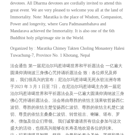
devotees. All Dharma devotees are cordially invited to attend this
great event. We are very pleased to welcome you all at the land of
Immortality. Note: Maratika is the place of Wisdom, Compassion,
Power and longevity, where Guru Padmasambahava and
Mandarava achieved the Immortality. It is also one of the 6th
Buddhist holy pilgrimage site in the World.
Organized by : Maratika Chimey Takten Choling Monastery Halesi
Tuwachung-7, Province No. 1 Khotang, Nepal
法会通告 第一届尼泊尔玛惹谛噶世界和平祈愿法会 一亿遍大
圆满仰滴纳波三身佛心咒持诵祈愿法会 致：各位师兄及师
姐， 我们很高兴的宣布：尼泊尔玛惹谛噶无死永驻法洲寺将
于2023 年 3 月 1 日至 7日，在尼泊尔玛惹谛噶主办第一届尼
泊尔玛惹谛噶世界和平祈愿法会及一亿遍大圆满仰滴纳波三身
佛心咒持诵祈愿法会。法会将由尊胜的依怙主顶果钦哲扬西仁
波切、尊胜的依怙主楚玺扬西仁波切、尊胜的依怙主札楚仁波
切、尊贵的依怙主桑桑仁波切、转世祖古、喇嘛、堪布、罗
本、僧伽及信众们带领。 我们诚挚邀请所有信众参加与这次
盛大的活动，也很高兴能够在长寿圣地欢迎各位的到来。