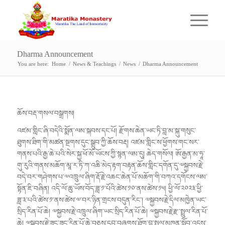
Dharma Announcement
You are here:
Home
/
News & Teachings
/
News
/
Dharma Announcement
ཆོས་བརྡ་གསལ་བསྒྲགས།
འཛམ་གླིང་ཞི་བདེའི་སྨོན་ལམ་སྐབས་དང་པོ། རྫོགས་ཆེན་ཡང་ཏི་བླ་མ་སྐུ་གསུང་
ཐུགས་ཐིག་གི་མཚན་སྔགས་དུང་སྒྲུབ་ཀྱི་ཆོས་བརྡ། འཛམ་གླིང་ས་ཕྱོགས་གང་སར་
གནས་པའི་རྒྱ་ཆེ་པའི་སེར་སྐྱ་ཕོ་མོ་ཡོངས་ཀྱི་སྙན་ལམ་དུ། ཆེད་གསོལ། ཨོ་རྒྱན་མ་ཧཱ་
གུ་རུའི་གནས་མཆོག་མཱ་ར་ཏི་ཀ་འཆི་མེད་རྟག་བརྟན་ཆོས་གླིང་དགོན་དུ་༧སྐྱབས་རྗེ་
བདེ་བར་གཤེགས་པ་༧འཁྲུལ་ཞིག་རྡོ་རྗེ་འཆང་ཆེན་པོ་མཆོག་གི་བཀའ་དགོངས་ལམ་
སྟོན་ཇི་བཞིན། འདི་ལོ་ཆུ་ཡོས་བོད་ཟླ་༡་པོའི་ཚེས་༡༠་ནས་ཚེས་༡༥། ཕྱི་ལོ་༢༠༢༣་ཕྱི་
ཟླ་༣་པའི་ཚེས་༡་ནས་ཚེས་༧་བར་ཉིན་གྲངས་བདུན་རིང་། ༧སྐྱབས་རྗེ་དིལ་མཁྱེན་ཡང་
སྲིད་རིན་པོ་ཆེ། ༧སྐྱབས་རྗེ་འཁྲུལ་ཞིག་ཡང་སྲིད་རིན་པོ་ཆེ། ༧སྐྱབས་རྗེ་རྫ་སྤྲུལ་རིན་པོ་
ཆེ། ༧སྐྱབས་རྗེ་ཟང་ཟང་རིན་པོ་ཆེ་བཅས་དབུ་བཞུགས་ཐོག་བླ་སྤྲུལ་མཁན་སློབ་འདུས་